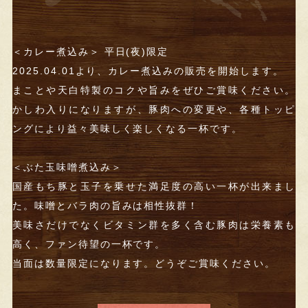
＜カレー煮込み＞ 平日(夜)限定
2025.04.01より、カレー煮込みの販売を開始します。
まことや天白特製のコクや旨みをぜひご賞味ください。
かしわ入りになりますが、豚肉への変更や、各種トッピ
ングにより益々美味しく楽しくなる一杯です。
＜ぶた玉味噌煮込み＞
国産もち豚と玉子を乗せた満足度の高い一杯が出来まし
た。味噌とバラ肉の旨みは相性抜群！
美味さだけでなくビタミン群を多く含む豚肉は栄養素も
高く、ファン待望の一杯です。
当面は数量限定になります。どうぞご賞味ください。